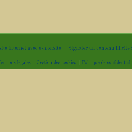
site internet avec e-monsite
Signaler un contenu illicite 
entions légales
Gestion des cookies
Politique de confidentiali