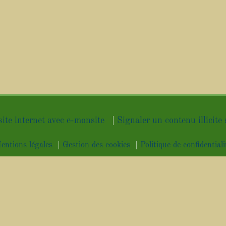
site internet avec e-monsite
Signaler un contenu illicite 
entions légales
Gestion des cookies
Politique de confidentiali