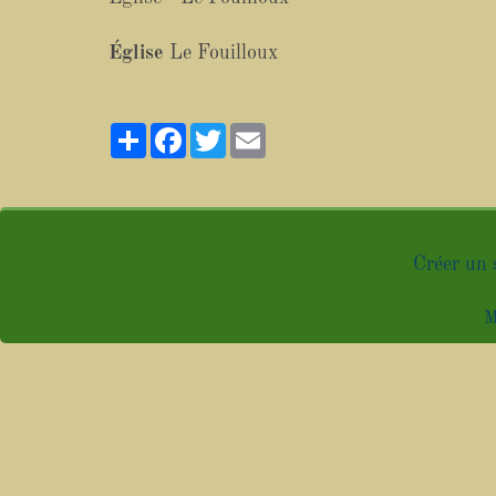
Église
Le Fouilloux
Partager
Facebook
Twitter
Email
Créer un 
M