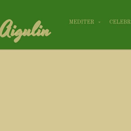
-Aigulin
MEDITER
CELEB