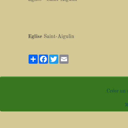
Eglise
Saint-Aigulin
Partager
Facebook
Twitter
Email
Créer un 
M