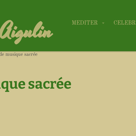
-Aigulin
MEDITER
CELEB
de musique sacrée
ique sacrée