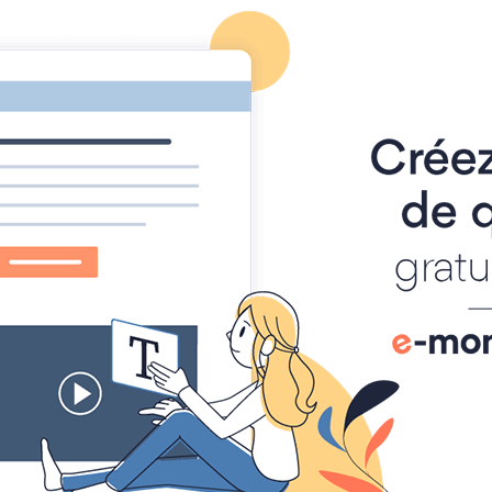
-Aigulin
MEDITER
CELEB
préparation mariage
ation mariage