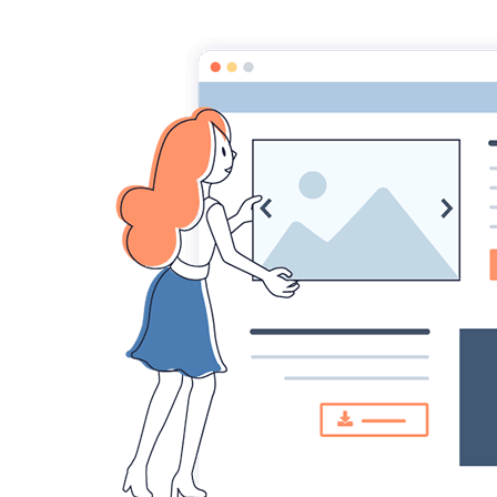
Paroisse de Saint
Accueil
Agenda
Vie paroissiale
Réunion 
Réunion prépar
Le 11/06/2022
à 17:00
Ajouter au calendrier
Salle Saint Fort - Saint Aigulin