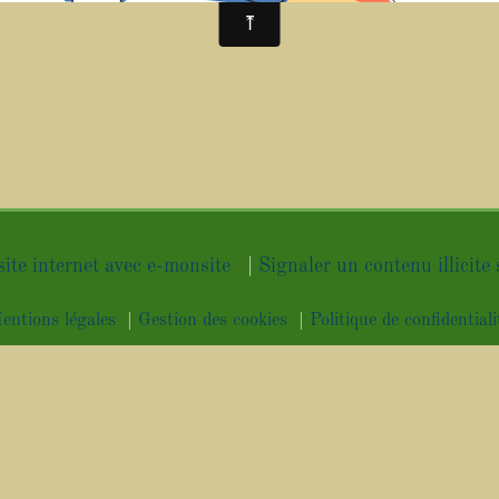
site internet avec e-monsite
Signaler un contenu illicite 
entions légales
Gestion des cookies
Politique de confidentiali