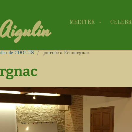
-Aigulin
MEDITER
CELEB
n bleu de COOLUS
journée à Echourgnac
urgnac