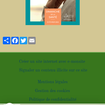
Partager
Facebook
Twitter
Email
Créer un site internet avec e-monsite
Signaler un contenu illicite sur ce site
Mentions légales
Gestion des cookies
Politique de confidentialité